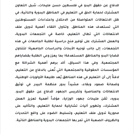
للدفاع عن حقوق البدو في فلسطين حسن مليحات، سُبل التعاون
المشترك لحماية الحق في التعليم في المناطق البدوية والنائية، في
ظل الانتهاكات المتواصلة من الاحتلال واعتداءات المستوطنين
التي تستهدف هذه المناطق. وتناول اللقاء أهمية تدويل ملف
الانتهاكات التي تطال التعليم، خاصة في التجمعات البدوية،
والعمل المشترك على توفير منح دراسية لطلبة الجامعات في هذه
التجمعات، إلى جانب توجيه الأبحاث والدراسات الجامعية؛ لتتناول
قضايا البدو والمناطق المستهدفة؛ بما يعزز وعي الطلبة بقضاياهم
المجتمعية. وفي هذا السياق، أكد برهم أهمية الشراكة مع
المؤسسات الحقوقية والمجتمعية التي تُعنى بالدفاع عن التعليم،
لافتاً إلى أن التعليم في هذه المناطق يُعد طليعة الأولويات الوطنية،
وضمانة صمود وبقاء، مشيداً بدور منظمة البيدر في توثيق
الانتهاكات والمناصرة وتكريس الجهود للدفاع عن حقوق البدو.
بدوره، ثمّن مليحات جهود الوزارة، مؤكداً أهمية تعزيز العمل
المشترك، وتطوير آليات تشاركية لحماية التعليم، والتأكيد على
محورية تدويل ملف التعليم، وتسليط الضوء على واقع التحديات
والظروف الصعبة التي تمر بها التجمعات البدوية والمناطق النائية.