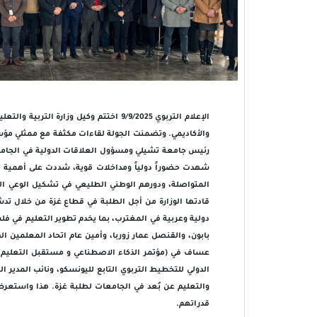
الإعلام التربوي 9/9/2025 اختتم وكيل
والأكاديمي. وتضمنت الجولة لقاءات مكثفة مع ممثلي مؤسس
رئيس جامعة تشيلي ومسؤول العلاقات الدولية في الجامعة، 
شهدت حضوراً دولياً ومداخلات قوية، شددت على أهمية د
المتواصلة، ودورهم الوطني الطليعي في تشكيل الوعي الجمع
قادتها الوزارة من أجل الطلبة في قطاع غزة من خلال ت
دولية وعربية في المغترب، بما يخدم تطوير التعليم في ف
بابون، والقنصل عمار زوربا، وأمين عام اتحاد المعلمي
عساف في (مؤتمر الذكاء الاصطناعي و مستقبل التعليم) 
الدولي للتخطيط التربوي التابع لليونسكو، ونائب المدير 
والتعليم عن بُعد في الجامعات لطلبة غزة. هذا واستعر
قدراتهم.