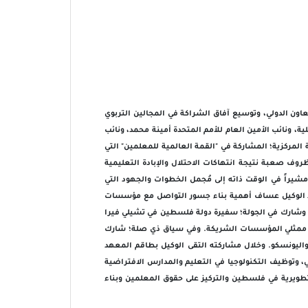
عزيز التعاون الدولي، وتوسيع آفاق الشراكة في المجالين التربوي
 ونائب الأمين العام للأمم المتحدة أمينة محمد، ونائب
المركزية؛ المشاركة في "القمة العالمية للمعلمين" التي
ف صعبة نتيجة انتهاكات الاحتلال والإبادة التعليمية
 مشيراً في الوقت ذاته إلى مُجمل الخطوات والجهود التي
أكد الوكيل عساف أهمية بناء جسور التواصل مع مؤسسات
م. وشارك في الجولة؛ سفيرة دولة فلسطين في تشيلي فيرا
 من ممثلي المؤسسات الشريكة. وفي سياق ذي صلة؛ شارك
اليونسكو. وخلال مشاركته التقى الوكيل بطاقم المعهد
ي، وتوظيف التكنولوجيا في التعليم والمدارس الافتراضية
طويرية في فلسطين والتركيز على حقوق المعلمين وبناء