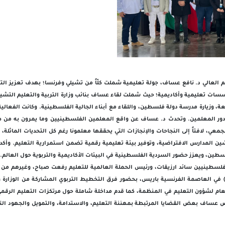
 وزارة التربية والتعليم العالي د. نافع عساف، جولة تعليمية شملت كلّاً من تشيلي وفرنسا؛ بهدف ت
ات تعليمية وأكاديمية؛ حيث شملت لقاء عساف بنائب وزارة التربية والتعليم التشيلية،
وزيارة مدرسة دولة فلسطين، واللقاء مع أبناء الجالية الفلسطينية. وكانت الفعالية 
ور المعلمين. وتحدث د. عساف عن واقع المعلمين الفلسطينيين وما يمرون به من ظرو
ي، لافتاً إلى النجاحات والإنجازات التي يحققها معلمونا رغم كل التحديات الماثلة،
دشين المدارس الافتراضية، وتوفير بيئة تعليمية رقمية تضمن استمرارية التعليم. و
لسطين، ويعزز حضور السردية الفلسطينية في البيئات الأكاديمية والتربوية حول العال
ن الفلسطينيين سائد ارزيقات، ورئيس الحملة العالمية للتعليم رفعت صباح، وغيرهم
في العاصمة الفرنسية باريس، بحضور فرق التخطيط التربوي المشاركة من الوزارة و
العام لشؤون التعليم في المنظمة، كما قدم مداخلة شاملة حول مرتكزات التعليم الرقم
ض عساف بعض القضايا المرتبطة بمهننة التعليم، والاستدامة، والتمويل والجهود الت