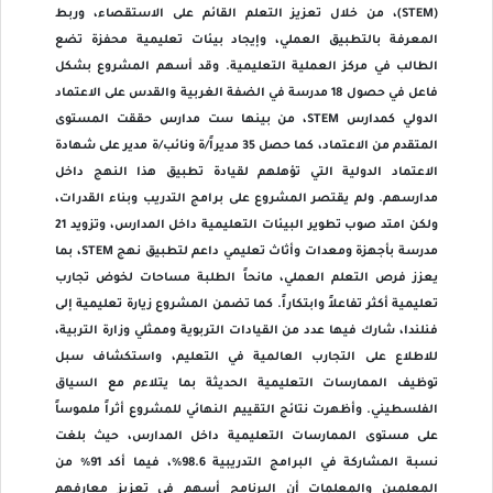
(STEM)، من خلال تعزيز التعلم القائم على الاستقصاء، وربط
المعرفة بالتطبيق العملي، وإيجاد بيئات تعليمية محفزة تضع
الطالب في مركز العملية التعليمية. وقد أسهم المشروع بشكل
فاعل في حصول 18 مدرسة في الضفة الغربية والقدس على الاعتماد
الدولي كمدارس STEM، من بينها ست مدارس حققت المستوى
المتقدم من الاعتماد، كما حصل 35 مديراً/ة ونائب/ة مدير على شهادة
الاعتماد الدولية التي تؤهلهم لقيادة تطبيق هذا النهج داخل
مدارسهم. ولم يقتصر المشروع على برامج التدريب وبناء القدرات،
ولكن امتد صوب تطوير البيئات التعليمية داخل المدارس، وتزويد 21
مدرسة بأجهزة ومعدات وأثاث تعليمي داعم لتطبيق نهج STEM، بما
يعزز فرص التعلم العملي، مانحاً الطلبة مساحات لخوض تجارب
تعليمية أكثر تفاعلاً وابتكاراً. كما تضمن المشروع زيارة تعليمية إلى
فنلندا، شارك فيها عدد من القيادات التربوية وممثلي وزارة التربية،
للاطلاع على التجارب العالمية في التعليم، واستكشاف سبل
توظيف الممارسات التعليمية الحديثة بما يتلاءم مع السياق
الفلسطيني. وأظهرت نتائج التقييم النهائي للمشروع أثراً ملموساً
على مستوى الممارسات التعليمية داخل المدارس، حيث بلغت
نسبة المشاركة في البرامج التدريبية 98.6%، فيما أكد 91% من
المعلمين والمعلمات أن البرنامج أسهم في تعزيز معارفهم