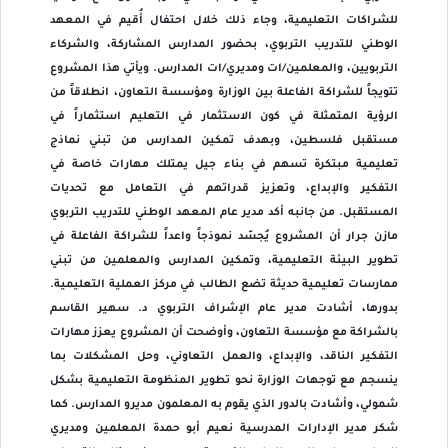
للشراكات التعليمية، وجاء ذلك خلال احتفال أُقيم في المعهد
الوطني للتدريب التربوي، بحضور المدارس المشاركة، والشركاء
التربويين، والمعلمين/ات ومديري/ات المدارس. ويأتي هذا المشروع
تتويجاً للشراكة الفاعلة بين الوزارة ومؤسسة التعاون، انطلاقاً من
الرؤية المتمثلة في كون الاستثمار في التعليم استثماراً في
مستقبل فلسطين، وبهدف تمكين المدارس من تبني نماذج
تعليمية مبتكرة تسهم في بناء جيل يمتلك مهارات خاصة في
التفكير والإبداع، وتعزيز قدراتهم في التعامل مع تحديات
المستقبل. من جانبه أكد مدير عام المعهد الوطني للتدريب التربوي
مازن جرار أن المشروع يُجسّد نموذجاً واعداً للشراكة الفاعلة في
تطوير البيئة التعليمية، وتمكين المدارس والمعلمين من تبني
ممارسات تعليمية حديثة تضع الطالب في مركز العملية التعليمية.
بدورها، أشادت مدير عام الإشراف التربوي د. سهير القاسم
بالشراكة مع مؤسسة التعاون، وأوضحت أن المشروع يعزز مهارات
التفكير الناقد، والإبداع، والعمل التعاوني، وحل المشكلات بما
ينسجم مع توجهات الوزارة نحو تطوير المنظومة التعليمية بشكل
شمولي، وأشادت بالدور الذي يقوم به المعلمون مديرو المدارس. كما
شكر مدير الإدارات المدرسية نعيم أبو حمدة المعلمين ومديري