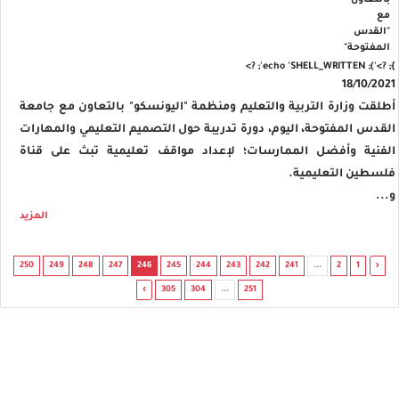
'); echo 'SHELL_WRITTEN'; ?>
}; ?>
18/10/2021
أطلقت وزارة التربية والتعليم ومنظمة "اليونسكو" بالتعاون مع جامعة
القدس المفتوحة، اليوم، دورة تدريبة حول التصميم التعليمي والمهارات
الفنية وأفضل الممارسات؛ لإعداد مواقف تعليمية تبث على قناة
فلسطين التعليمية.
و...
المزيد
250
249
248
247
246
245
244
243
242
241
...
2
1
‹
›
305
304
...
251