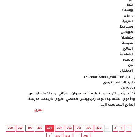
'); echo 'SHELL_WRITTEN'; ?>
}; ?>
دائرة الإعلام التربوي
27/1/2021
تفقد وزير التربية والتعليم أ.د. مروان عورتاني ومحافظ طوباس
والأغوار الشمالية اللواء ركن يونس العاصي، اليوم الأربعاء، مدرسة
المالح الأساسية ال...
المزيد
298
297
296
295
294
293
292
291
290
289
...
2
1
‹
›
305
304
...
299