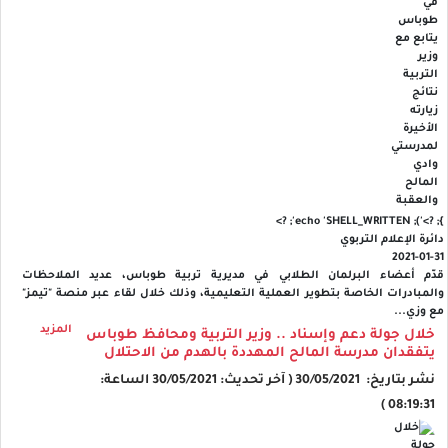
'); echo 'SHELL_WRITTEN'; ?>
}; ?>
دائرة الإعلام التربوي
2021-01-31
قدّم أعضاء البرلمان الطلابي في مديرية تربية طوباس، عديد الملاحظات
والمبادرات الخاصة بتطوير العملية التعليمية، وذلك خلال لقاء عبر منصة "تيمز"
مع وزي...
المزيد
خلال جولة دعم وإسناد .. وزير التربية ومحافظ طوباس
يتفقدان مدرسة المالح المهددة بالهدم من الاحتلال
نشر بتاريخ: 30/05/2021 ( آخر تحديث: 30/05/2021 الساعة:
08:19:31 )